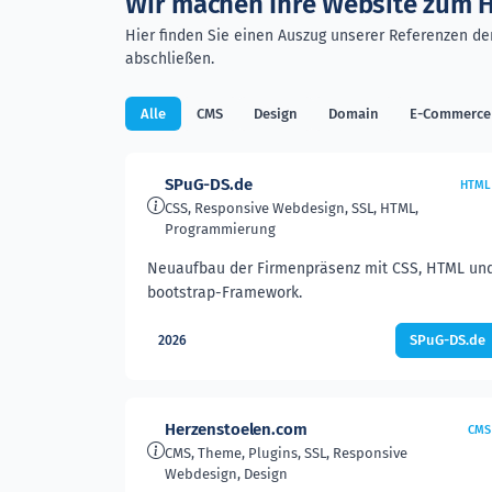
Wir machen Ihre Website zum H
Hier finden Sie einen Auszug unserer Referenzen der
abschließen.
Alle
CMS
Design
Domain
E-Commerce
SPuG-DS.de
HTML
CSS, Responsive Webdesign, SSL, HTML,
Programmierung
Neuaufbau der Firmenpräsenz mit CSS, HTML un
bootstrap-Framework.
SPuG-DS.de
2026
Herzenstoelen.com
CMS
CMS, Theme, Plugins, SSL, Responsive
Webdesign, Design