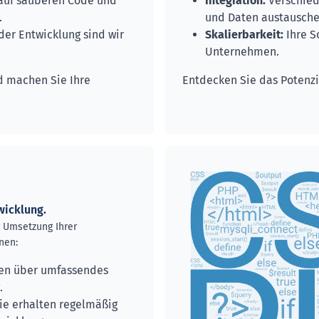
auf sauberen Code und
Integration:
Verschied
.
und Daten austausche
er Entwicklung sind wir
Skalierbarkeit:
Ihre S
Unternehmen.
d machen Sie Ihre
Entdecken Sie das Potenz
wicklung.
r Umsetzung Ihrer
nen:
en über umfassendes
.
ie erhalten regelmäßig